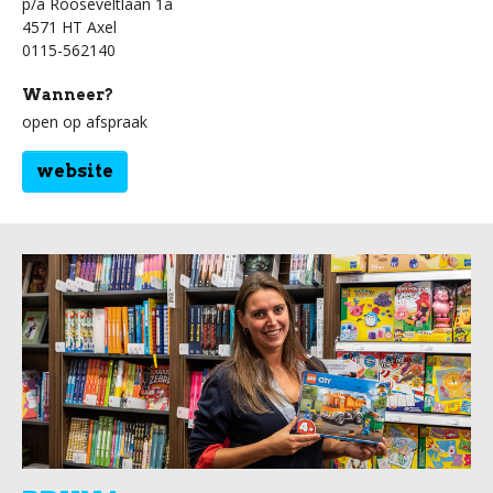
p/a Rooseveltlaan 1a
4571 HT Axel
0115-562140
Wanneer?
open op afspraak
website